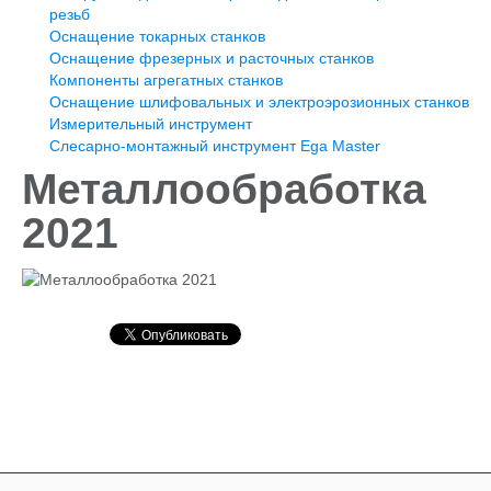
резьб
Оснащение токарных станков
Оснащение токарных станков
Измерительный инструмент
Оснащение фрезерных и расточных станков
Слесарно-монтажный инструмент Ega Master
Компоненты агрегатных станков
Оснащение шлифовальных и электроэрозионных
Оснащение шлифовальных и электроэрозионных станков
станков
Измерительный инструмент
Оснащение фрезерных и расточных станков
Слесарно-монтажный инструмент Ega Master
Новости
Фотогалерея
Металлообработка
Выставка Металлообработка 2021
Металлообработка 2021
2021
Металлообработка 2019
Публикации
Контакты ООО "ПКФ-ВДМ"