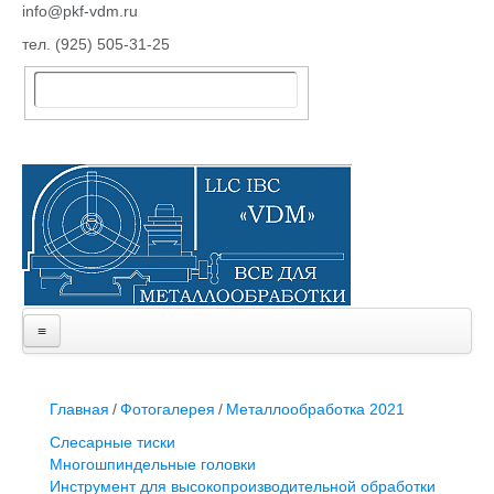
info@pkf-vdm.ru
тел. (925) 505-31-25
≡
Главная
Каталог товаров
Слесарные тиски
Главная
/
Фотогалерея
/
Металлообработка 2021
Многошпиндельные головки
Слесарные тиски
Инструмент для высокопроизводительной обработки
Многошпиндельные головки
резьб
Инструмент для высокопроизводительной обработки
Компоненты агрегатных станков