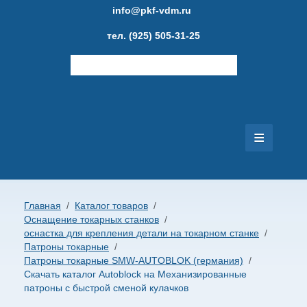
info@pkf-vdm.ru
тел. (925) 505-31-25
≡
Главная
Каталог товаров
Главная
/
Каталог товаров
/
Оснащение токарных станков
/
Новости
оснастка для крепления детали на токарном станке
/
Патроны токарные
/
Патроны токарные SMW-AUTOBLOK (германия)
Фотогалерея
/
Скачать каталог Autoblock на Механизированные
патроны с быстрой сменой кулачков
Публикации