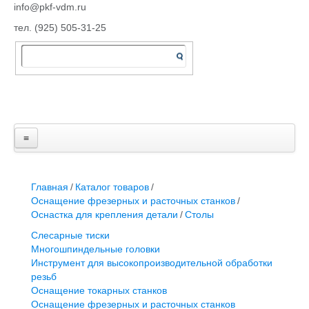
info@pkf-vdm.ru
тел. (925) 505-31-25
≡
Главная
Каталог товаров
Слесарные тиски
Главная
/
Каталог товаров
/
Многошпиндельные головки
Оснащение фрезерных и расточных станков
/
Инструмент для высокопроизводительной обработки
Оснастка для крепления детали
/
Столы
резьб
Слесарные тиски
Компоненты агрегатных станков
Многошпиндельные головки
Оснащение токарных станков
Инструмент для высокопроизводительной обработки
Измерительный инструмент
резьб
Слесарно-монтажный инструмент Ega Master
Оснащение токарных станков
Оснащение шлифовальных и электроэрозионных
Оснащение фрезерных и расточных станков
станков