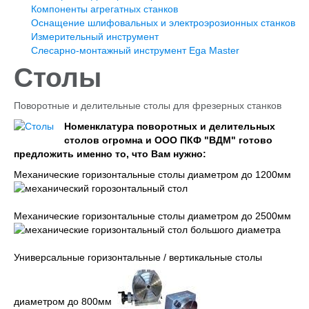
Компоненты агрегатных станков
Оснащение фрезерных и расточных станков
Оснащение шлифовальных и электроэрозионных станков
Новости
Измерительный инструмент
Фотогалерея
Слесарно-монтажный инструмент Ega Master
Выставка Металлообработка 2021
Металлообработка 2021
Столы
Металлообработка 2019
Публикации
Поворотные и делительные столы для фрезерных станков
Контакты ООО "ПКФ-ВДМ"
Номенклатура поворотных и делительных
столов огромна и ООО ПКФ "ВДМ" готово
предложить именно то, что Вам нужно:
Механические горизонтальные столы диаметром до 1200мм
Механические горизонтальные столы диаметром до 2500мм
Универсальные горизонтальные / вертикальные столы
диаметром до 800мм