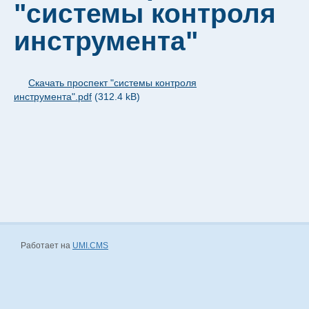
"системы контроля
Контакты ООО "ПКФ-ВДМ"
инструмента"
Скачать проспект "системы контроля
инструмента".pdf
(312.4 kB)
Работает на
UMI.CMS