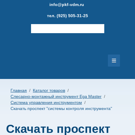
info@pkf-vdm.ru
тел. (925) 505-31-25
≡
Главная
Каталог товаров
Главная
/
Каталог товаров
/
Слесарно-монтажный инструмент Ega Master
/
Новости
Система управления инструментом
/
Скачать проспект "системы контроля инструмента"
Фотогалерея
Скачать проспект
Публикации