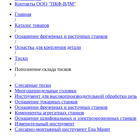
Контакты ООО "ПКФ-ВДМ"
Главная
/
Каталог товаров
/
Оснащение фрезерных и расточных станков
/
Оснастка для крепления детали
/
Тиски
/
Пополнение склада тисков
/
Слесарные тиски
Многошпиндельные головки
Инструмент для высокопроизводительной обработки резь
Оснащение токарных станков
Оснащение фрезерных и расточных станков
Компоненты агрегатных станков
Оснащение шлифовальных и электроэрозионных станков
Измерительный инструмент
Слесарно-монтажный инструмент Ega Master