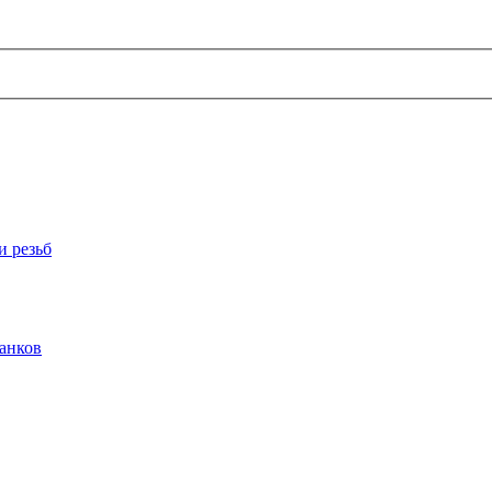
и резьб
анков